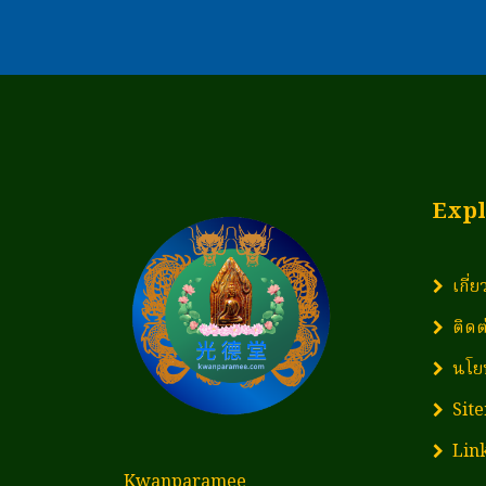
Expl
เกี่
ติดต
นโย
Sit
Lin
Kwanparamee