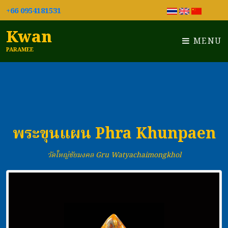
+66 0954181531
Kwan
MENU
PARAMEE
พระขุนแผน Phra Khunpaen
วัดใหญ่ชัยมงคล Gru Watyachaimongkhol