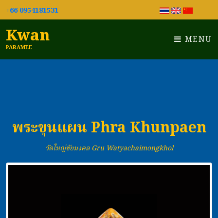
+66 0954181531
Kwan
MENU
PARAMEE
พระขุนแผน Phra Khunpaen
วัดใหญ่ชัยมงคล Gru Watyachaimongkhol